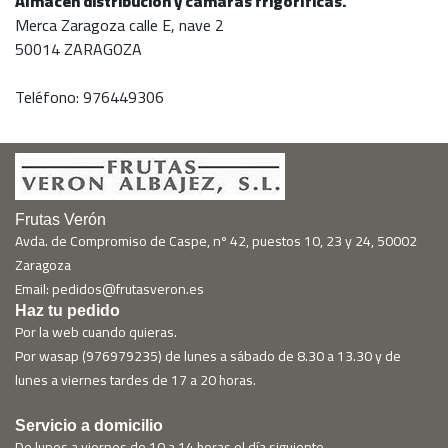
Almacén distribución y cámaras frigoríficas.
Merca Zaragoza calle E, nave 2
50014 ZARAGOZA
Teléfono: 976449306
Frutas Verón
Avda. de Compromiso de Caspe, nº 42, puestos 10, 23 y 24, 50002
Zaragoza
Email: pedidos@frutasveron.es
Haz tu pedido
Por la web cuando quieras.
Por wasap (976979235) de lunes a sábado de 8.30 a 13.30 y de
lunes a viernes tardes de 17 a 20 horas.
Servicio a domicilio
De lunes a viernes de 10 a 14 horas el día siguiente.