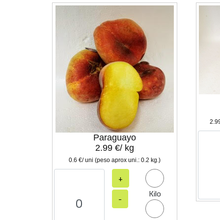
2.99
Paraguayo
2.99 €/ kg
0.6 €/ uni (peso aprox uni.: 0.2 kg.)
+
Kilo
-