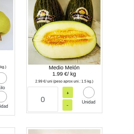
Medio Melón
 kg.)
1.99 €/ kg
2.99 €/ uni (peso aprox uni.: 1.5 kg.)
ilo
+
Unidad
-
idad