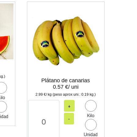
kg.)
Plátano de canarias
0.57 €/ uni
2.99 €/ kg (peso aprox uni.: 0.19 kg.)
ilo
+
Kilo
idad
-
Unidad