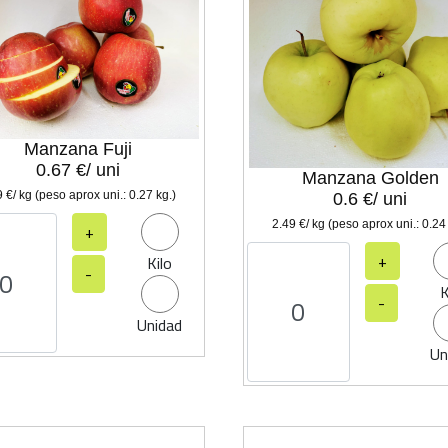
Manzana Fuji
0.67 €/ uni
Manzana Golden
 €/ kg (peso aprox uni.: 0.27 kg.)
0.6 €/ uni
2.49 €/ kg (peso aprox uni.: 0.24
+
+
Kilo
-
K
-
Unidad
Un