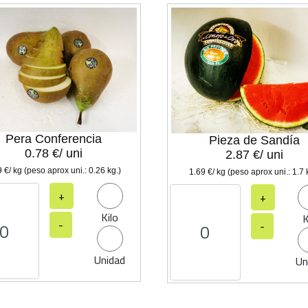
Pera Conferencia
Pieza de Sandía
0.78 €/ uni
2.87 €/ uni
 €/ kg (peso aprox uni.: 0.26 kg.)
1.69 €/ kg (peso aprox uni.: 1.7 
+
+
Kilo
K
-
-
Unidad
Un