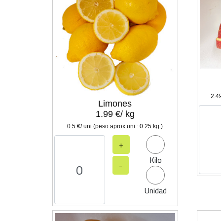
2.49
Limones
1.99 €/ kg
0.5 €/ uni (peso aprox uni.: 0.25 kg.)
+
Kilo
-
Unidad