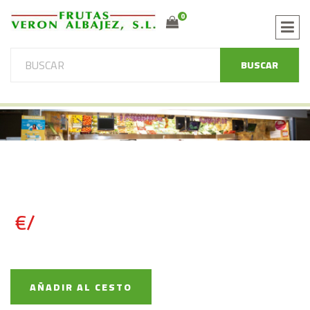
0
BUSCAR
€/
AÑADIR AL CESTO