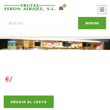
0
BUSCAR
€/
AÑADIR AL CESTO