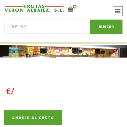
0
BUSCAR
€/
AÑADIR AL CESTO