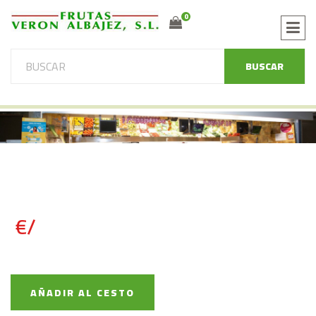
0
BUSCAR
€/
AÑADIR AL CESTO