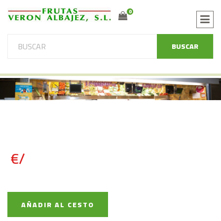
0
BUSCAR
€/
AÑADIR AL CESTO