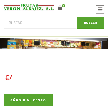
0
BUSCAR
€/
AÑADIR AL CESTO