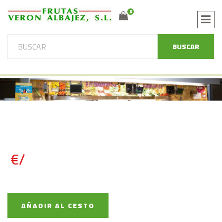
0
BUSCAR
€/
AÑADIR AL CESTO