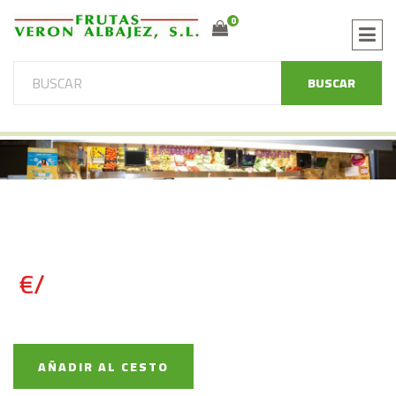
0
BUSCAR
€/
AÑADIR AL CESTO