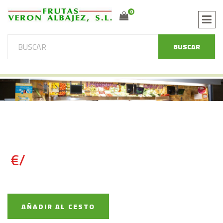
0
BUSCAR
€/
AÑADIR AL CESTO