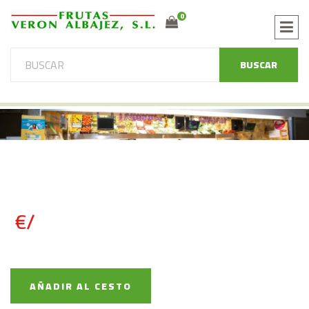
0
BUSCAR
€/
AÑADIR AL CESTO