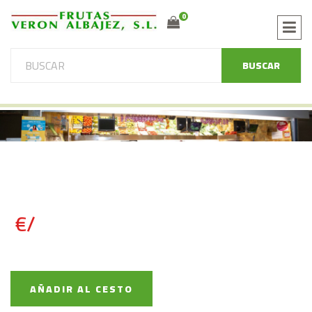
0
BUSCAR
€/
AÑADIR AL CESTO