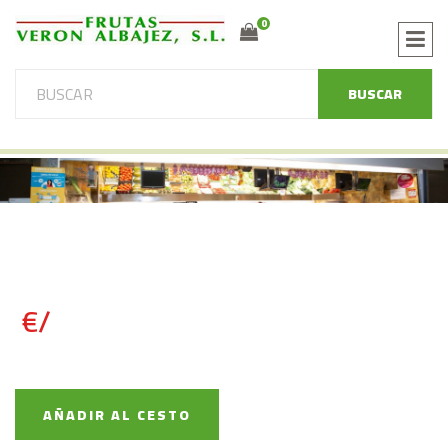
0
BUSCAR
€/
AÑADIR AL CESTO