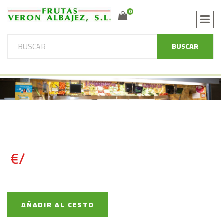
0
BUSCAR
€/
AÑADIR AL CESTO