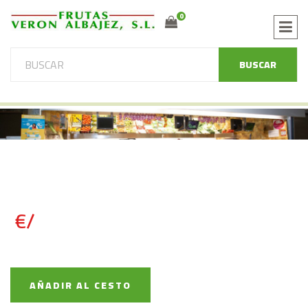
0
BUSCAR
€/
AÑADIR AL CESTO