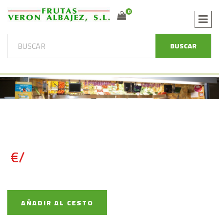
0
BUSCAR
€/
AÑADIR AL CESTO