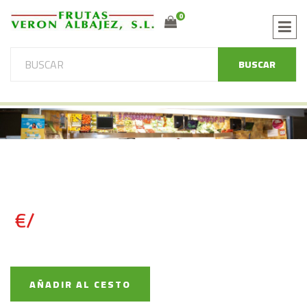
0
BUSCAR
€/
AÑADIR AL CESTO