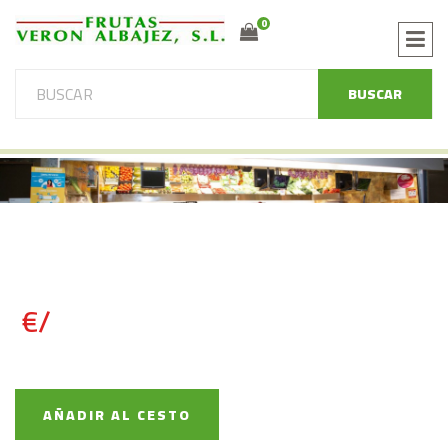
0
BUSCAR
€/
AÑADIR AL CESTO