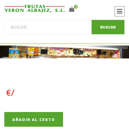
0
BUSCAR
€/
AÑADIR AL CESTO