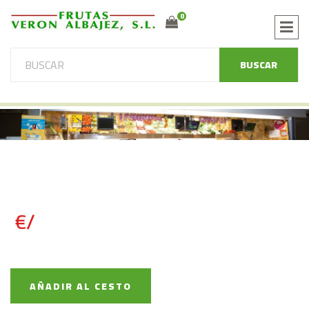
0
BUSCAR
€/
AÑADIR AL CESTO