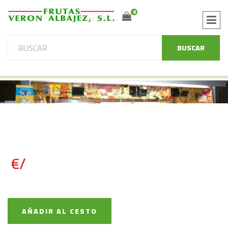
0
BUSCAR
€/
AÑADIR AL CESTO