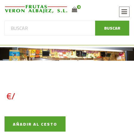
0
BUSCAR
€/
AÑADIR AL CESTO