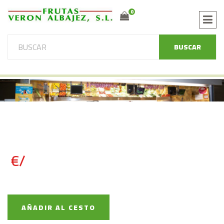
0
BUSCAR
€/
AÑADIR AL CESTO