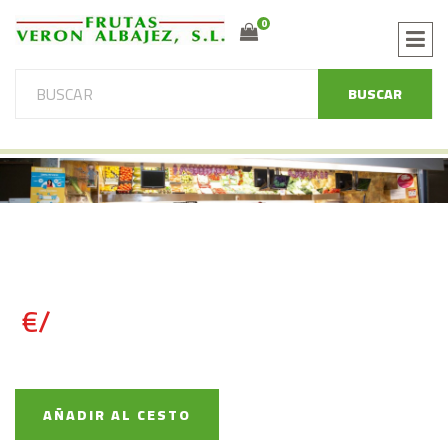
0
BUSCAR
€/
AÑADIR AL CESTO