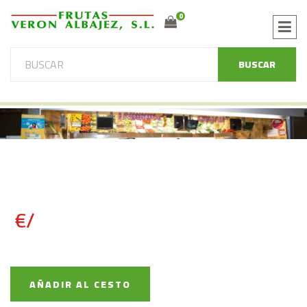
0
BUSCAR
€/
AÑADIR AL CESTO