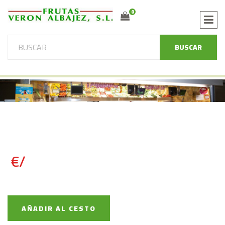
0
BUSCAR
€/
AÑADIR AL CESTO