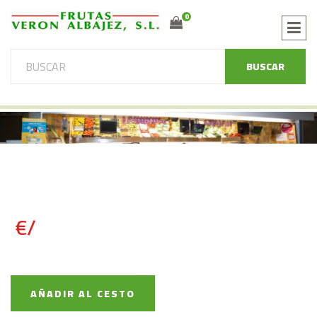
0
BUSCAR
€/
AÑADIR AL CESTO