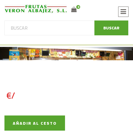
0
BUSCAR
€/
AÑADIR AL CESTO