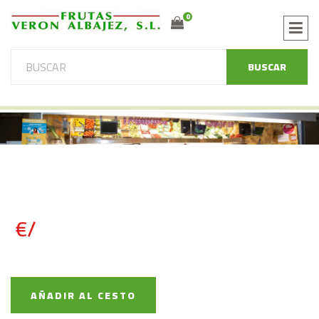
0
BUSCAR
€/
AÑADIR AL CESTO