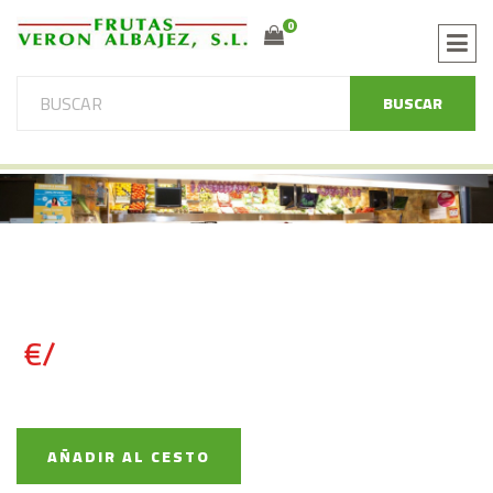
0
BUSCAR
€/
AÑADIR AL CESTO