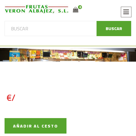
0
BUSCAR
€/
AÑADIR AL CESTO