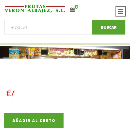
0
BUSCAR
€/
AÑADIR AL CESTO