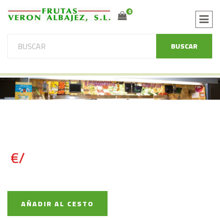
0
BUSCAR
€/
AÑADIR AL CESTO