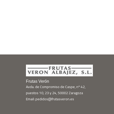
Frutas Verón
Avda. de Compromiso de Caspe, nº 42,
puestos 10, 23 y 24, 50002 Zaragoza
Email: pedidos@frutasveron.es