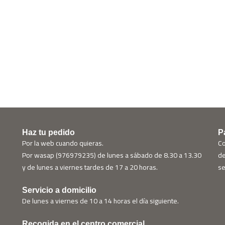
Haz tu pedido
P
Por la web cuando quieras.
Co
Por wasap (976979235) de lunes a sábado de 8.30 a 13.30
de
y de lunes a viernes tardes de 17 a 20 horas.
se
Servicio a domicilio
De lunes a viernes de 10 a 14 horas el día siguiente.
Recogida en el centro comercial