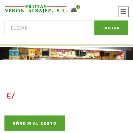
0
BUSCAR
€/
AÑADIR AL CESTO