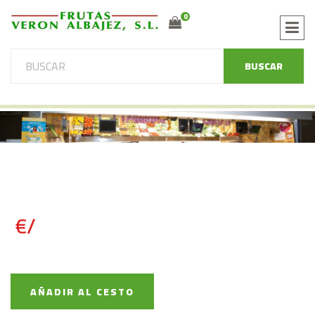
0
BUSCAR
€/
AÑADIR AL CESTO