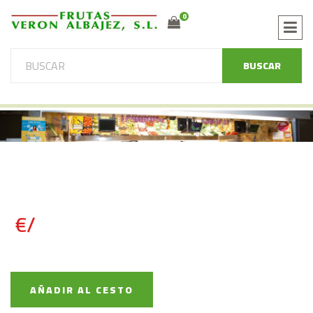
0
BUSCAR
€/
AÑADIR AL CESTO