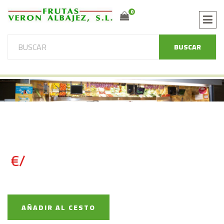
0
BUSCAR
€/
AÑADIR AL CESTO