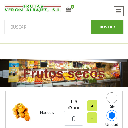
0
BUSCAR
Frutos secos
1.5
+
Kilo
€/uni
Nueces
-
Unidad